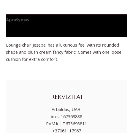
Aprašymas
Papildoma informacija
Lounge chair Jezebel has a luxurious feel with its rounded
shape and plush cream fancy fabric. Comes with one loose
cushion for extra comfort.
REKVIZITAI
Arbaldas, UAB
įm.k. 167369888
PVM.k. LT673698811
+37061117967