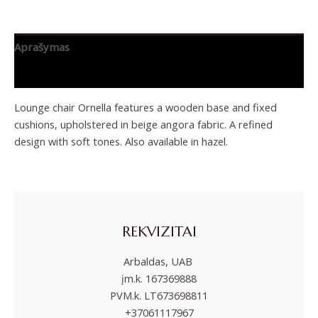
Aprašymas
Papildoma informacija
Lounge chair Ornella features a wooden base and fixed
cushions, upholstered in beige angora fabric. A refined
design with soft tones. Also available in hazel.
REKVIZITAI
Arbaldas, UAB
įm.k. 167369888
PVM.k. LT673698811
+37061117967