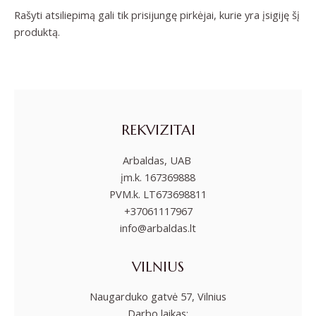
Rašyti atsiliepimą gali tik prisijungę pirkėjai, kurie yra įsigiję šį
produktą.
REKVIZITAI
Arbaldas, UAB
įm.k. 167369888
PVM.k. LT673698811
+37061117967
info@arbaldas.lt
VILNIUS
Naugarduko gatvė 57, Vilnius
Darbo laikas: