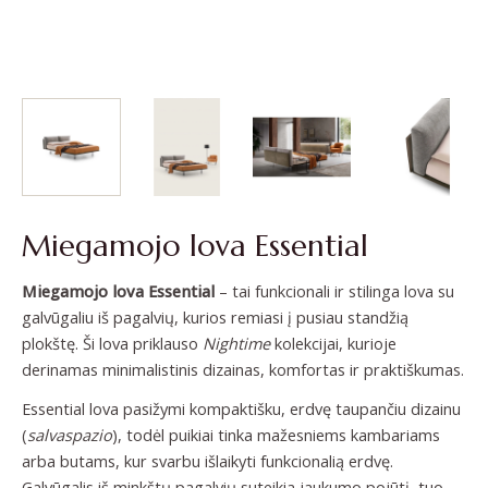
Miegamojo lova Essential
Miegamojo lova Essential
– tai funkcionali ir stilinga lova su
galvūgaliu iš pagalvių, kurios remiasi į pusiau standžią
plokštę. Ši lova priklauso
Nightime
kolekcijai, kurioje
derinamas minimalistinis dizainas, komfortas ir praktiškumas.
Essential lova pasižymi kompaktišku, erdvę taupančiu dizainu
(
salvaspazio
), todėl puikiai tinka mažesniems kambariams
arba butams, kur svarbu išlaikyti funkcionalią erdvę.
Galvūgalis iš minkštų pagalvių suteikia jaukumo pojūtį, tuo