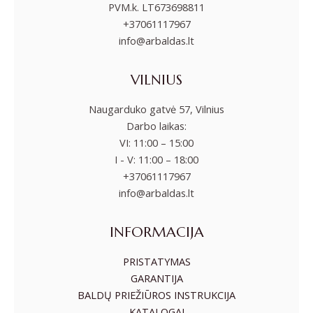
PVM.k. LT673698811
+37061117967
info@arbaldas.lt
VILNIUS
Naugarduko gatvė 57, Vilnius
Darbo laikas:
VI: 11:00 – 15:00
I - V: 11:00 – 18:00
+37061117967
info@arbaldas.lt
INFORMACIJA
PRISTATYMAS
GARANTIJA
BALDŲ PRIEŽIŪROS INSTRUKCIJA
KATALOGAI