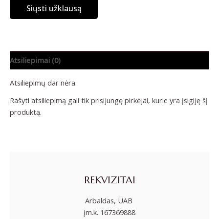
Siųsti užklausą
Atsiliepimai (0)
Atsiliepimų dar nėra.
Rašyti atsiliepimą gali tik prisijungę pirkėjai, kurie yra įsigiję šį
produktą.
REKVIZITAI
Arbaldas, UAB
įm.k. 167369888