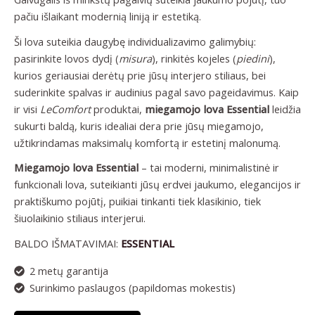
pačiu išlaikant modernią liniją ir estetiką.
Ši lova suteikia daugybę individualizavimo galimybių:
pasirinkite lovos dydį (
misura
), rinkitės kojeles (
piedini
),
kurios geriausiai derėtų prie jūsų interjero stiliaus, bei
suderinkite spalvas ir audinius pagal savo pageidavimus. Kaip
ir visi
LeComfort
produktai,
miegamojo lova Essential
leidžia
sukurti baldą, kuris idealiai dera prie jūsų miegamojo,
užtikrindamas maksimalų komfortą ir estetinį malonumą.
Miegamojo lova Essential
– tai moderni, minimalistinė ir
funkcionali lova, suteikianti jūsų erdvei jaukumo, elegancijos ir
praktiškumo pojūtį, puikiai tinkanti tiek klasikinio, tiek
šiuolaikinio stiliaus interjerui.
BALDO IŠMATAVIMAI:
ESSENTIAL
2 metų garantija
Surinkimo paslaugos (papildomas mokestis)