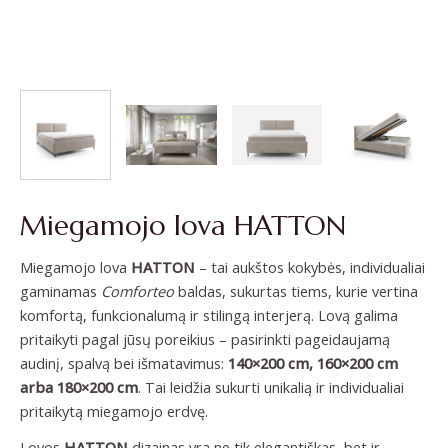
Miegamojo lova HATTON
Miegamojo lova
HATTON
– tai aukštos kokybės, individualiai
gaminamas
Comforteo
baldas, sukurtas tiems, kurie vertina
komfortą, funkcionalumą ir stilingą interjerą. Lovą galima
pritaikyti pagal jūsų poreikius – pasirinkti pageidaujamą
audinį, spalvą bei išmatavimus:
140×200 cm, 160×200 cm
arba 180×200 cm
. Tai leidžia sukurti unikalią ir individualiai
pritaikytą miegamojo erdvę.
Lovos
HATTON
dizainas yra ne tik elegantiškas, bet ir