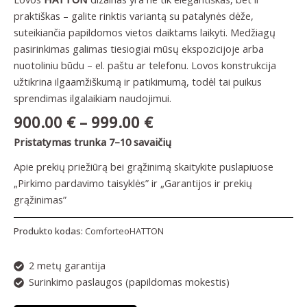
praktiškas – galite rinktis variantą su patalynės dėže,
suteikiančia papildomos vietos daiktams laikyti. Medžiagų
pasirinkimas galimas tiesiogiai mūsų ekspozicijoje arba
nuotoliniu būdu – el. paštu ar telefonu. Lovos konstrukcija
užtikrina ilgaamžiškumą ir patikimumą, todėl tai puikus
sprendimas ilgalaikiam naudojimui.
900.00
€
–
999.00
€
Pristatymas trunka 7–10 savaičių
Apie prekių priežiūrą bei grąžinimą skaitykite puslapiuose
„Pirkimo pardavimo taisyklės” ir „Garantijos ir prekių
grąžinimas”
Produkto kodas:
ComforteoHATTON
2 metų garantija
Surinkimo paslaugos (papildomas mokestis)