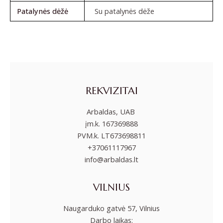
Patalynės dėžė
Su patalynės dėže
REKVIZITAI
Arbaldas, UAB
įm.k. 167369888
PVM.k. LT673698811
+37061117967
info@arbaldas.lt
VILNIUS
Naugarduko gatvė 57, Vilnius
Darbo laikas: