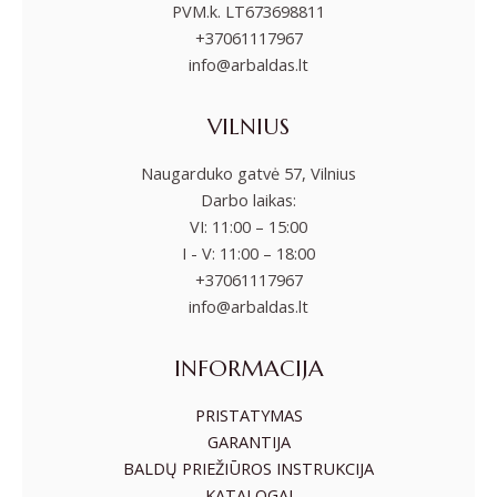
PVM.k. LT673698811
+37061117967
info@arbaldas.lt
VILNIUS
Naugarduko gatvė 57, Vilnius
Darbo laikas:
VI: 11:00 – 15:00
I - V: 11:00 – 18:00
+37061117967
info@arbaldas.lt
INFORMACIJA
PRISTATYMAS
GARANTIJA
BALDŲ PRIEŽIŪROS INSTRUKCIJA
KATALOGAI