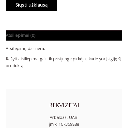
Siųsti užklausą
Atsiliepimai (0)
Atsiliepimų dar nėra.
Rašyti atsiliepimą gali tik prisijungę pirkėjai, kurie yra įsigiję šį
produktą.
REKVIZITAI
Arbaldas, UAB
įm.k. 167369888