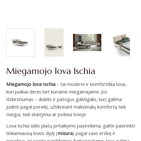
Miegamojo lova Ischia
Miegamojo lova Ischia
– tai moderni ir komfortiška lova,
kuri puikiai derės bet kuriame miegamajame. Jos
išskirtinumas – didelis ir patogus galvūgalis, kurį galima
judinti pagal poreikį, užtikrinant maksimalų komfortą tiek
miegui, tiek skaitymui ar poilsiui lovoje.
Lova Ischia siūlo platų pritaikymo pasirinkimą: galite pasirinkti
tinkamiausią lovos dydį (
misura
) pagal savo erdvę ir
poreikius. Jei norite papildomos funkcionalumo, lovą galima