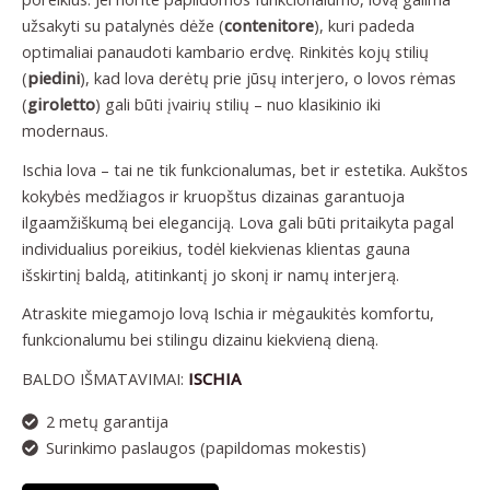
užsakyti su patalynės dėže (
contenitore
), kuri padeda
optimaliai panaudoti kambario erdvę. Rinkitės kojų stilių
(
piedini
), kad lova derėtų prie jūsų interjero, o lovos rėmas
(
giroletto
) gali būti įvairių stilių – nuo klasikinio iki
modernaus.
Ischia lova – tai ne tik funkcionalumas, bet ir estetika. Aukštos
kokybės medžiagos ir kruopštus dizainas garantuoja
ilgaamžiškumą bei eleganciją. Lova gali būti pritaikyta pagal
individualius poreikius, todėl kiekvienas klientas gauna
išskirtinį baldą, atitinkantį jo skonį ir namų interjerą.
Atraskite miegamojo lovą Ischia ir mėgaukitės komfortu,
funkcionalumu bei stilingu dizainu kiekvieną dieną.
BALDO IŠMATAVIMAI:
ISCHIA
2 metų garantija
Surinkimo paslaugos (papildomas mokestis)