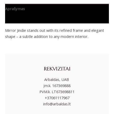
Aprašymas
Papildoma informacija
Mirror Jindie stands out with its refined frame and elegant
shape – a subtle addition to any modern interior.
REKVIZITAI
Arbaldas, UAB
įm.k. 167369888
PVM.k. LT673698811
+37061117967
info@arbaldas.lt