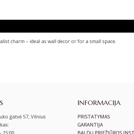
ist charm – ideal as wall decor or for a small space.
S
INFORMACIJA
ko gatvė 57, Vilnius
PRISTATYMAS
kas:
GARANTIJA
– 15:00
BALDŲ PRIEŽIŪROS INS