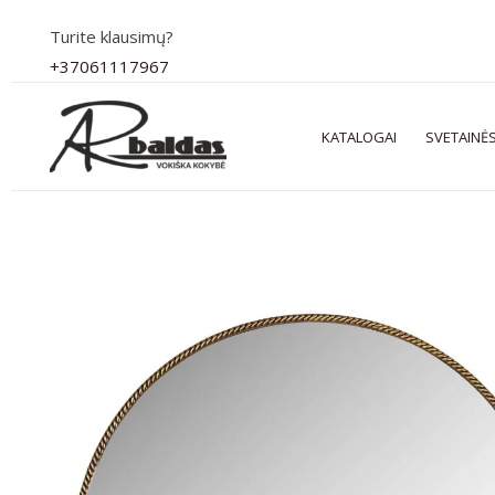
Pereiti
Turite klausimų?
prie
+37061117967
turinio
KATALOGAI
SVETAINĖS