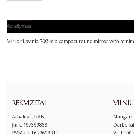
Aprašymas
Papildoma informacija
Mirror Lavinia 70Ø is a compact round mirror with minimal
REKVIZITAI
VILNIU
Arbaldas, UAB
Naugardu
įm.k. 167369888
Darbo lai
PVM.k. LT673698811
VI: 11:00 