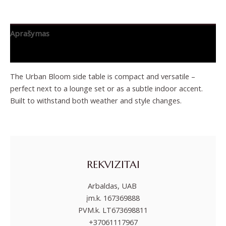
Aprašymas
Papildoma informacija
The Urban Bloom side table is compact and versatile –
perfect next to a lounge set or as a subtle indoor accent.
Built to withstand both weather and style changes.
REKVIZITAI
Arbaldas, UAB
įm.k. 167369888
PVM.k. LT673698811
+37061117967