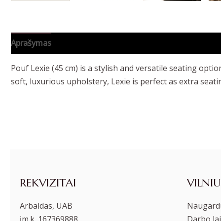
Aprašymas
Papildoma informacija
Pouf Lexie (45 cm) is a stylish and versatile seating optio
soft, luxurious upholstery, Lexie is perfect as extra seati
REKVIZITAI
VILNIU
Arbaldas, UAB
Naugardu
įm.k. 167369888
Darbo lai