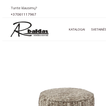
Pereiti
Turite klausimų?
prie
+37061117967
turinio
KATALOGAI
SVETAINĖS