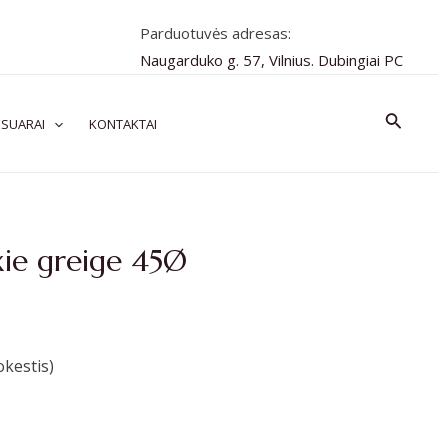
Parduotuvės adresas:
Naugarduko g. 57, Vilnius. Dubingiai PC
Paiešk
SUARAI
KONTAKTAI
xie greige 45Ø
kestis)