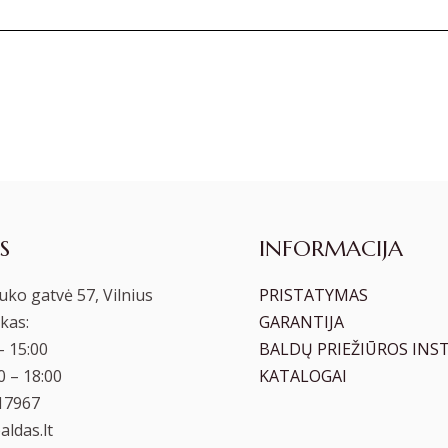
S
INFORMACIJA
ko gatvė 57, Vilnius
PRISTATYMAS
kas:
GARANTIJA
– 15:00
BALDŲ PRIEŽIŪROS INS
00 – 18:00
KATALOGAI
17967
ldas.lt