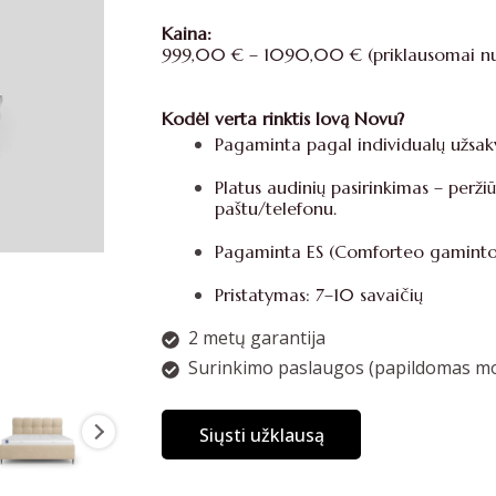
Kaina:
999,00 € – 1090,00 € (priklausomai nuo 
Kodėl verta rinktis lovą Novu?
Pagaminta pagal individualų užsaky
Platus audinių pasirinkimas – peržiū
paštu/telefonu.
Pagaminta ES (Comforteo gamintoja
Pristatymas: 7–10 savaičių
2 metų garantija
Surinkimo paslaugos (papildomas mo
Siųsti užklausą