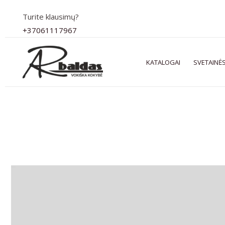
Pereiti
Turite klausimų?
prie
+37061117967
turinio
KATALOGAI
SVETAINĖS