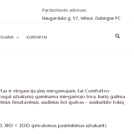
Parduotuvės adresas:
Naugarduko g. 57, Vilnius. Dubingiai PC
Paiešk
SUARAI
KONTAKTAI
ortas ir elegancija jūsų miegamajam, tai Comforteo
i pagal užsakymą gaminama miegamojo lova, kurią galima
orimus išmatavimus, audinius bei spalvas – susikurkite tokią
, 180 × 200 (privalomas pasirinkimas užsakant).