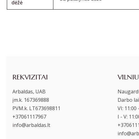
dėžė
REKVIZITAI
VILNIU
Arbaldas, UAB
Naugardu
įm.k. 167369888
Darbo lai
PVM.k. LT673698811
VI: 11:00 
+37061117967
I - V: 11:
info@arbaldas.lt
+370611
info@arba