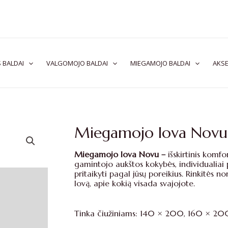
 BALDAI
VALGOMOJO BALDAI
MIEGAMOJO BALDAI
AKSE
Miegamojo lova Novu
Miegamojo lova Novu –
išskirtinis komf
gamintojo aukštos kokybės, individualia
pritaikyti pagal jūsų poreikius. Rinkitės n
lovą, apie kokią visada svajojote.
Tinka čiužiniams: 140 × 200, 160 × 200