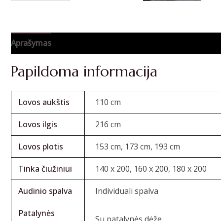
Aprašymas
Atsiliepimai (0)
Papildoma informacija
Lovos aukštis
110 cm
Lovos ilgis
216 cm
Lovos plotis
153 cm, 173 cm, 193 cm
Tinka čiužiniui
140 x 200, 160 x 200, 180 x 200
Audinio spalva
Individuali spalva
Patalynės
Su patalynės dėže