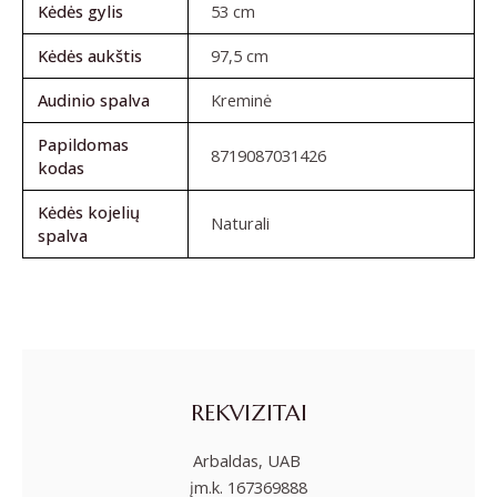
Kėdės gylis
53 cm
Kėdės aukštis
97,5 cm
Audinio spalva
Kreminė
Papildomas
8719087031426
kodas
Kėdės kojelių
Naturali
spalva
REKVIZITAI
Arbaldas, UAB
įm.k. 167369888