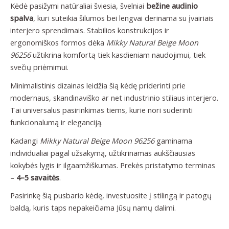
Kėdė pasižymi natūraliai šviesia, švelniai
bežine audinio
spalva
, kuri suteikia šilumos bei lengvai derinama su įvairiais
interjero sprendimais. Stabilios konstrukcijos ir
ergonomiškos formos dėka
Mikky Natural Beige Moon
96256
užtikrina komfortą tiek kasdieniam naudojimui, tiek
svečių priėmimui.
Minimalistinis dizainas leidžia šią kėdę priderinti prie
modernaus, skandinaviško ar net industrinio stiliaus interjero.
Tai universalus pasirinkimas tiems, kurie nori suderinti
funkcionalumą ir eleganciją.
Kadangi
Mikky Natural Beige Moon 96256
gaminama
individualiai pagal užsakymą, užtikrinamas aukščiausias
kokybės lygis ir ilgaamžiškumas. Prekės pristatymo terminas
–
4–5 savaitės
.
Pasirinkę šią pusbario kėdę, investuosite į stilingą ir patogų
baldą, kuris taps nepakeičiama Jūsų namų dalimi.