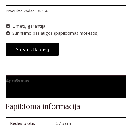
Produkto kodas:
96256
2 metų garantija
Surinkimo paslaugos (papildomas mokestis)
Siųsti užklausą
Aprašymas
Atsiliepimai (0)
Papildoma informacija
Kėdės plotis
57.5 cm