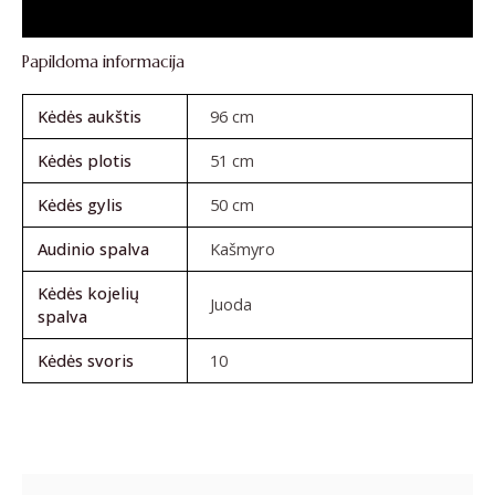
Atsiliepimai (0)
Papildoma informacija
Kėdės aukštis
96 cm
Kėdės plotis
51 cm
Kėdės gylis
50 cm
Audinio spalva
Kašmyro
Kėdės kojelių
Juoda
spalva
Kėdės svoris
10