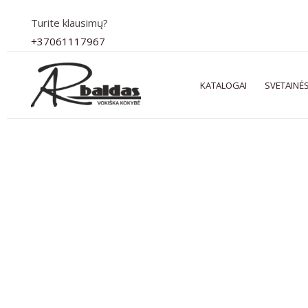
Pereiti
Turite klausimų?
prie
+37061117967
turinio
KATALOGAI
SVETAINĖS