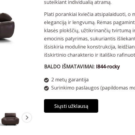
suteikiant individualią atramą.
Plati porankiai kviečia atsipalaiduoti, o
eleganciją ir lengvumą. Rėmas pagamint
klasės plokščių, užtikrinančių tvirtumą i
emocinis patyrimas, sukuriantis išliekantį
išsiskiria moduline konstrukcija, leidžia
išskirtinio charakterio ir itališko rafinu
BALDO IŠMATAVIMAI:
I844-rocky
2 metų garantija
Surinkimo paslaugos (papildomas mo
Siųsti užklausą