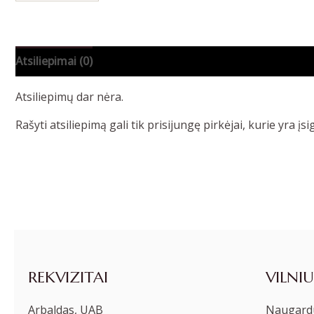
Atsiliepimai (0)
Atsiliepimų dar nėra.
Rašyti atsiliepimą gali tik prisijungę pirkėjai, kurie yra įsi
REKVIZITAI
VILNIU
Arbaldas, UAB
Naugardu