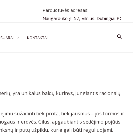
Parduotuvės adresas:
Naugarduko g. 57, Vilnius. Dubingiai PC
Paiešk
SUARAI
KONTAKTAI
nerių, yra unikalus baldų kūrinys, jungiantis racionalų
ėjimu sužadinti tiek protą, tiek jausmus – jos formos ir
ogaus ir erdvės. Gilus, apgaubiantis sėdėjimo pojūtis
snų ir putų užpildu, kurie gali būti reguliuojami,