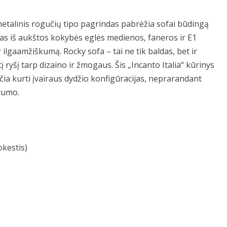
 metalinis rogučių tipo pagrindas pabrėžia sofai būdingą
as iš aukštos kokybės eglės medienos, faneros ir E1
r ilgaamžiškumą. Rocky sofa – tai ne tik baldas, bet ir
 ryšį tarp dizaino ir žmogaus. Šis „Incanto Italia“ kūrinys
nčia kurti įvairaus dydžio konfigūracijas, neprarandant
otumo.
kestis)