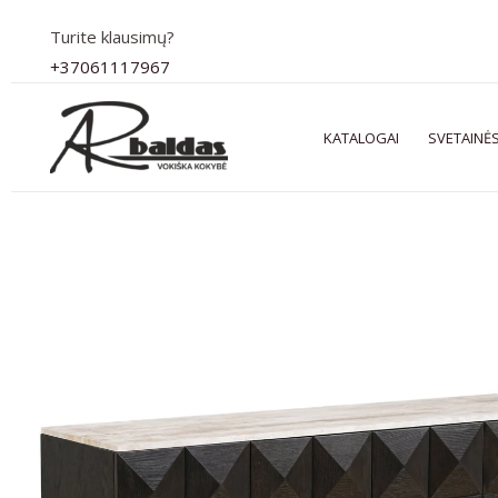
Pereiti
Turite klausimų?
prie
+37061117967
turinio
KATALOGAI
SVETAINĖS