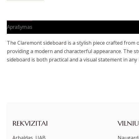
Aprašymas
Papildoma informacija
The Claremont sideboard is a stylish piece crafted from 
providing a modern and characterful appearance. The stu
sideboard is both practical and a visual statement in any 
REKVIZITAI
VILNIU
Arbaldas, UAB
Naugardu