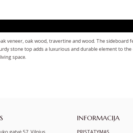
oak veneer, oak wood, travertine and wood. The sideboard fe
rdy stone top adds a luxurious and durable element to the 
living space.
S
INFORMACIJA
ko gatvė 57, Vilnius
PRISTATYMAS