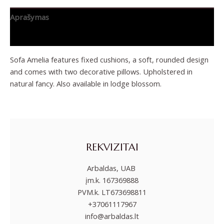
Aprašymas
Papildoma informacija
Sofa Amelia features fixed cushions, a soft, rounded design
and comes with two decorative pillows. Upholstered in
natural fancy. Also available in lodge blossom.
REKVIZITAI
Arbaldas, UAB
įm.k. 167369888
PVM.k. LT673698811
+37061117967
info@arbaldas.lt