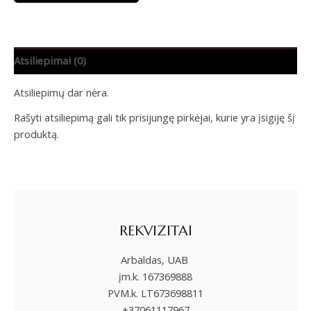
Atsiliepimai (0)
Atsiliepimų dar nėra.
Rašyti atsiliepimą gali tik prisijungę pirkėjai, kurie yra įsigiję šį
produktą.
REKVIZITAI
Arbaldas, UAB
įm.k. 167369888
PVM.k. LT673698811
+37061117967