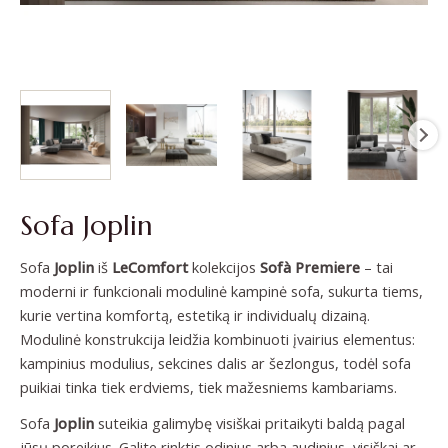
Sofa Joplin
Sofa
Joplin
iš
LeComfort
kolekcijos
Sofà Premiere
– tai
moderni ir funkcionali modulinė kampinė sofa, sukurta tiems,
kurie vertina komfortą, estetiką ir individualų dizainą.
Modulinė konstrukcija leidžia kombinuoti įvairius elementus:
kampinius modulius, sekcines dalis ar šezlongus, todėl sofa
puikiai tinka tiek erdviems, tiek mažesniems kambariams.
Sofa
Joplin
suteikia galimybę visiškai pritaikyti baldą pagal
jūsų poreikius. Galite rinktis odinius arba audinius, visiškai ar