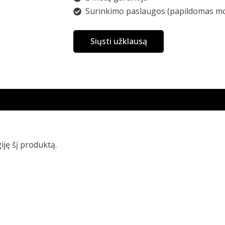
Surinkimo paslaugos (papildomas mo
Siųsti užklausą
giję šį produktą.