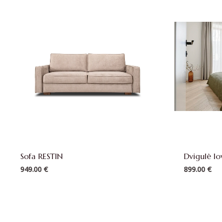
Sofa RESTIN
Dvigulė l
949.00
€
899.00
€