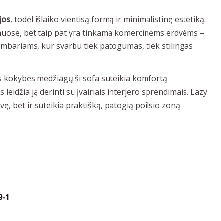
jos
, todėl išlaiko vientisą formą ir minimalistinę estetiką.
muose, bet taip pat yra tinkama komercinėms erdvėms –
mbariams, kur svarbu tiek patogumas, tiek stilingas
s kokybės medžiagų ši sofa suteikia komfortą
 leidžia ją derinti su įvairiais interjero sprendimais. Lazy
vę, bet ir suteikia praktišką, patogią poilsio zoną
9-1