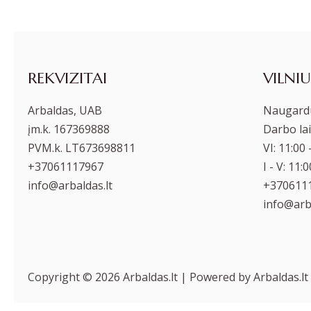
REKVIZITAI
VILNIU
Arbaldas, UAB
Naugardu
įm.k. 167369888
Darbo lai
PVM.k. LT673698811
VI: 11:00 
+37061117967
I - V: 11:
info@arbaldas.lt
+370611
info@arba
Copyright © 2026 Arbaldas.lt | Powered by Arbaldas.lt