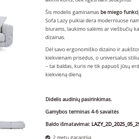
Šis modelis gaminamas
be miego funkci
Sofa Lazy puikiai dera moderniuose na
biurams, laukimo salėms ar viešbučių ka
dizainas.
Dėl savo ergonomiško dizaino ir aukšto
kiekvienam prisėdus, o universalus stilius
– tai baldas, kuris ne tik papuoš jūsų erd
kiekvieną dieną.
Didelis audinių pasirinkimas.
Gamybos terminas 4-6 savaitės
Baldo išmatavimai:
LAZY_2D_2025_05_2
2 metų garantija