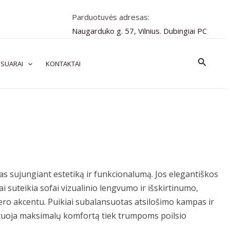
Parduotuvės adresas:
Naugarduko g. 57, Vilnius. Dubingiai PC
Paiešk
SUARAI
KONTAKTAI
s sujungiant estetiką ir funkcionalumą. Jos elegantiškos
i suteikia sofai vizualinio lengvumo ir išskirtinumo,
rjero akcentu. Puikiai subalansuotas atsilošimo kampas ir
ntuoja maksimalų komfortą tiek trumpoms poilsio