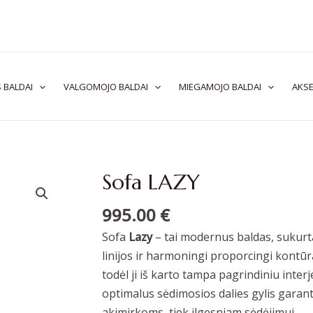
 BALDAI
VALGOMOJO BALDAI
MIEGAMOJO BALDAI
AKSE
Sofa LAZY
995.00
€
Sofa
Lazy
– tai modernus baldas, sukurta
linijos ir harmoningi proporcingi kontūra
todėl ji iš karto tampa pagrindiniu inte
optimalus sėdimosios dalies gylis gara
akimirkoms, tiek ilgesniam sėdėjimui.