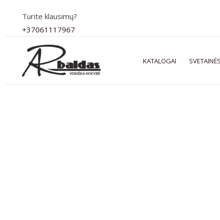
Pereiti
Turite klausimų?
prie
+37061117967
turinio
KATALOGAI
SVETAINĖS