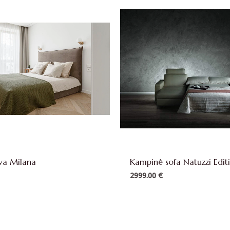
ova Milana
Kampinė sofa Natuzzi Edit
2999.00
€