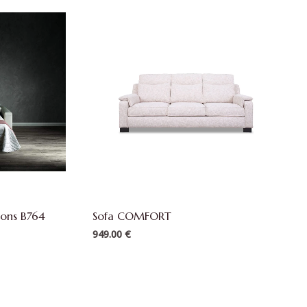
ions B764
Sofa COMFORT
949.00
€