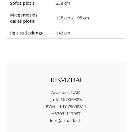
Sofos plotis
238 cm
Miegamosios
135 cm x 195 cm
dalies plotis
Ilgis su šezlongu
142 cm
REKVIZITAI
Arbaldas, UAB
įm.k. 167369888
PVM.k. LT673698811
+37061117967
info@arbaldas.lt