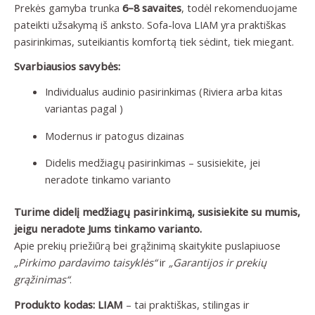
Prekės gamyba trunka
6–8 savaites
, todėl rekomenduojame
pateikti užsakymą iš anksto. Sofa-lova LIAM yra praktiškas
pasirinkimas, suteikiantis komfortą tiek sėdint, tiek miegant.
Svarbiausios savybės:
Individualus audinio pasirinkimas (Riviera arba kitas
variantas pagal )
Modernus ir patogus dizainas
Didelis medžiagų pasirinkimas – susisiekite, jei
neradote tinkamo varianto
Turime didelį medžiagų pasirinkimą, susisiekite su mumis,
jeigu neradote Jums tinkamo varianto.
Apie prekių priežiūrą bei grąžinimą skaitykite puslapiuose
„Pirkimo pardavimo taisyklės“
ir
„Garantijos ir prekių
grąžinimas“
.
Produkto kodas: LIAM
– tai praktiškas, stilingas ir