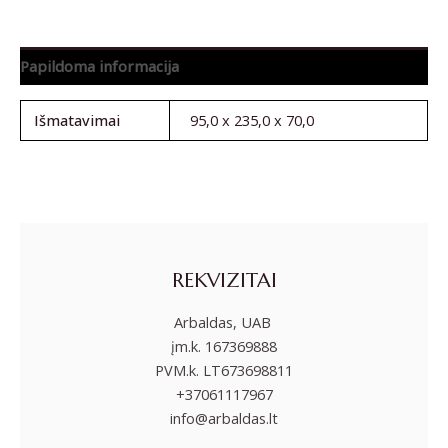
Papildoma informacija
Išmatavimai
95,0 x 235,0 x 70,0
REKVIZITAI
Arbaldas, UAB
įm.k. 167369888
PVM.k. LT673698811
+37061117967
info@arbaldas.lt