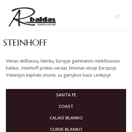
Pereiti
MAIN
prie
turinio
MENU
STEINHOFF
Vienas didžiausių fabrikų Europje gaminantis minkštuosius
baldus. Steinhoff prekės vardas žinomas visoje Europoje.
Vokietijos kapitalo įmonė, su gamybos baze Lenkijoje
SANTA FE
COAST
CALAIS BLANKO
CURVE BLANKO