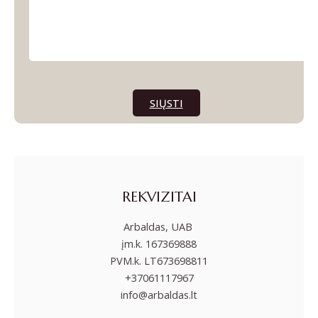
SIŲSTI
REKVIZITAI
Arbaldas, UAB
įm.k. 167369888
PVM.k. LT673698811
+37061117967
info@arbaldas.lt