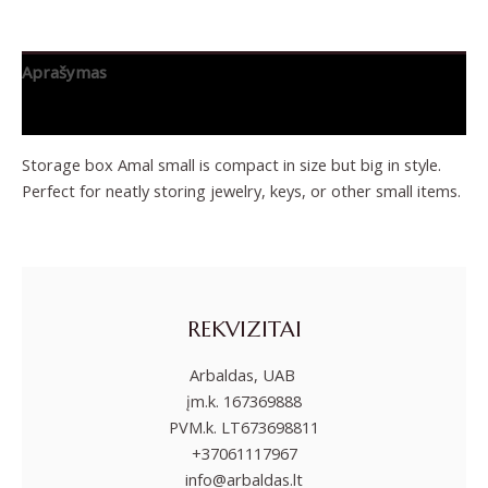
Aprašymas
Papildoma informacija
Storage box Amal small is compact in size but big in style.
Perfect for neatly storing jewelry, keys, or other small items.
REKVIZITAI
Arbaldas, UAB
įm.k. 167369888
PVM.k. LT673698811
+37061117967
info@arbaldas.lt