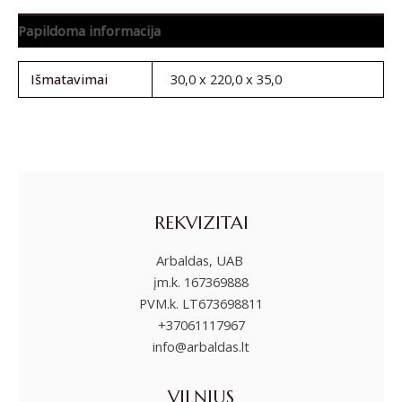
Papildoma informacija
Išmatavimai
30,0 x 220,0 x 35,0
REKVIZITAI
Arbaldas, UAB
įm.k. 167369888
PVM.k. LT673698811
+37061117967
info@arbaldas.lt
VILNIUS