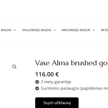
 BALDAI
VALGOMOJO BALDAI
MIEGAMOJO BALDAI
AKSE
Vase Alma brushed gol
116.00
€
2 metų garantija
Surinkimo paslaugos (papildomas mo
Siųsti užklausą