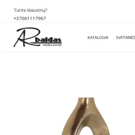
Pereiti
Turite klausimų?
prie
+37061117967
turinio
KATALOGAI
SVETAINĖS