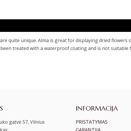
e quite unique. Alma is great for displaying dried flowers o
been treated with a waterproof coating and is not suitable 
S
INFORMACIJA
ko gatvė 57, Vilnius
PRISTATYMAS
kas:
GARANTIJA