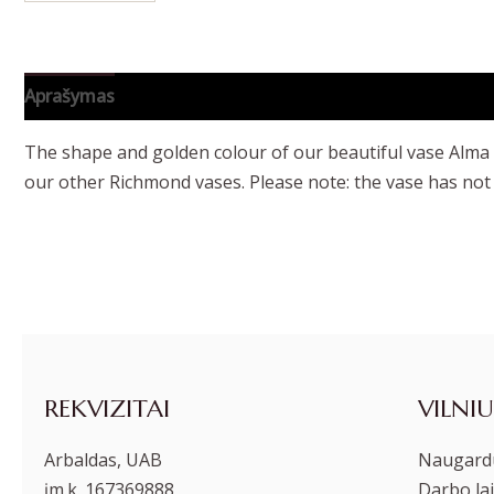
Aprašymas
Papildoma informacija
The shape and golden colour of our beautiful vase Alma ar
our other Richmond vases. Please note: the vase has not 
REKVIZITAI
VILNIU
Arbaldas, UAB
Naugardu
įm.k. 167369888
Darbo lai