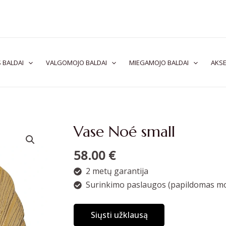
 BALDAI
VALGOMOJO BALDAI
MIEGAMOJO BALDAI
AKSE
Vase Noé small
58.00
€
2 metų garantija
Surinkimo paslaugos (papildomas mo
Siųsti užklausą