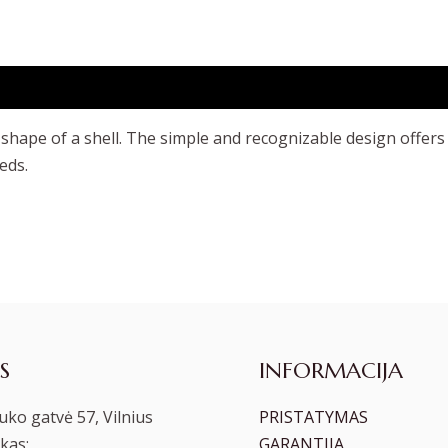
ape of a shell. The simple and recognizable design offers a 
eds.
S
INFORMACIJA
ko gatvė 57, Vilnius
PRISTATYMAS
kas:
GARANTIJA