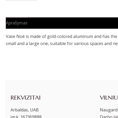
Aprašymas
Papildoma informacija
Vase Noé is made of gold-colored aluminum and has the sh
small and a large one, suitable for various spaces and ne
REKVIZITAI
VILNIU
Arbaldas, UAB
Naugardu
įm.k. 167369888
Darbo lai