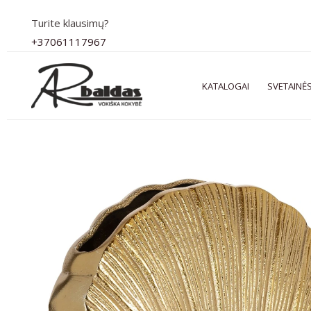
Pereiti
Turite klausimų?
prie
+37061117967
turinio
KATALOGAI
SVETAINĖS