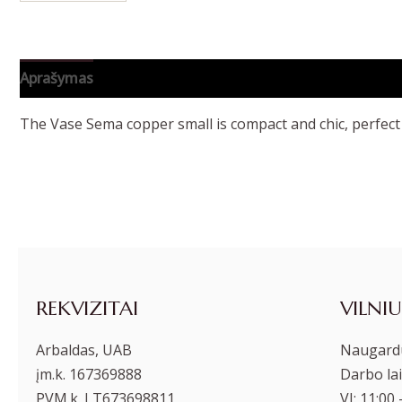
Aprašymas
Papildoma informacija
The Vase Sema copper small is compact and chic, perfect f
REKVIZITAI
VILNIU
Arbaldas, UAB
Naugardu
įm.k. 167369888
Darbo lai
PVM.k. LT673698811
VI: 11:00 