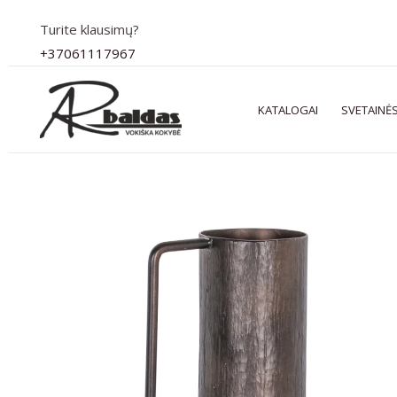
Pereiti
Turite klausimų?
prie
+37061117967
turinio
KATALOGAI
SVETAINĖS