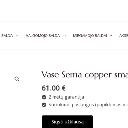
 BALDAI
VALGOMOJO BALDAI
MIEGAMOJO BALDAI
AKSE
Vase Sema copper sma
61.00
€
2 metų garantija
Surinkimo paslaugos (papildomas mo
Siųsti užklausą