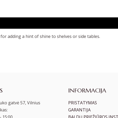
or adding a hint of shine to shelves or side tables.
S
INFORMACIJA
ko gatvė 57, Vilnius
PRISTATYMAS
kas:
GARANTIJA
– 15:00
BALDŲ PRIEŽIŪROS INS