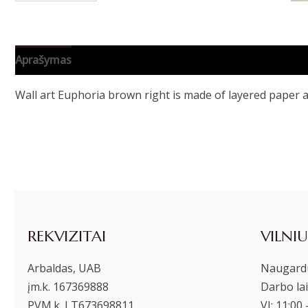
Aprašymas
Papildoma informacija
Wall art Euphoria brown right is made of layered paper a
REKVIZITAI
VILNIU
Arbaldas, UAB
Naugardu
įm.k. 167369888
Darbo lai
PVM.k. LT673698811
VI: 11:00 