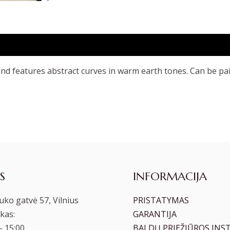
nd features abstract curves in warm earth tones. Can be pair
S
INFORMACIJA
ko gatvė 57, Vilnius
PRISTATYMAS
kas:
GARANTIJA
– 15:00
BALDŲ PRIEŽIŪROS INS