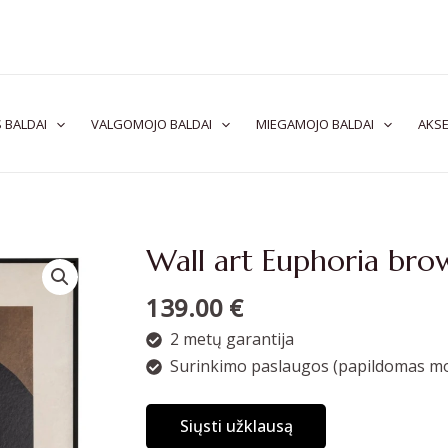
 BALDAI
VALGOMOJO BALDAI
MIEGAMOJO BALDAI
AKSE
Wall art Euphoria bro
139.00
€
2 metų garantija
Surinkimo paslaugos (papildomas mo
Siųsti užklausą