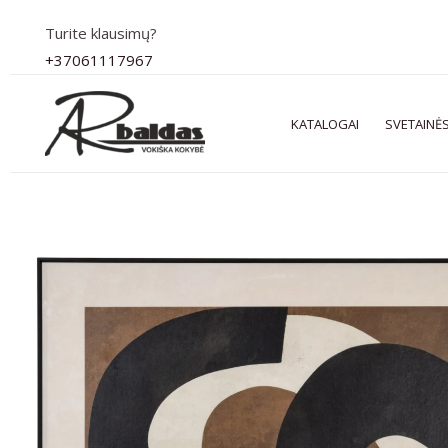
Pereiti
Turite klausimų?
prie
+37061117967
turinio
KATALOGAI
SVETAINĖS