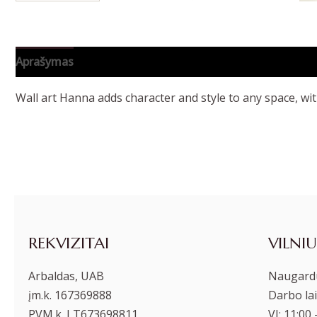
Aprašymas
Papildoma informacija
Wall art Hanna adds character and style to any space, wi
REKVIZITAI
VILNIU
Arbaldas, UAB
Naugardu
įm.k. 167369888
Darbo lai
PVM.k. LT673698811
VI: 11:00 