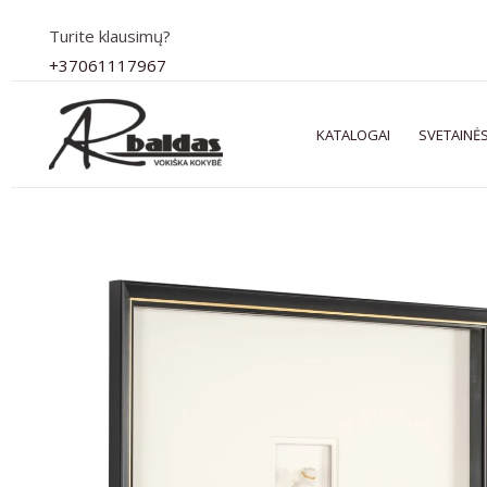
Pereiti
Turite klausimų?
prie
+37061117967
turinio
KATALOGAI
SVETAINĖS