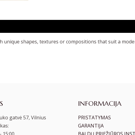
th unique shapes, textures or compositions that suit a moder
S
INFORMACIJA
ko gatvė 57, Vilnius
PRISTATYMAS
kas:
GARANTIJA
– 15:00
BALDŲ PRIEŽIŪROS INS