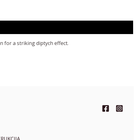
 for a striking diptych effect.
TRUKCIJA