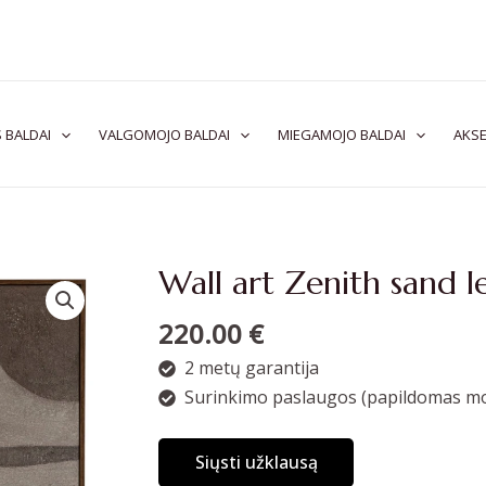
 BALDAI
VALGOMOJO BALDAI
MIEGAMOJO BALDAI
AKSE
Wall art Zenith sand l
220.00
€
2 metų garantija
Surinkimo paslaugos (papildomas mo
Siųsti užklausą