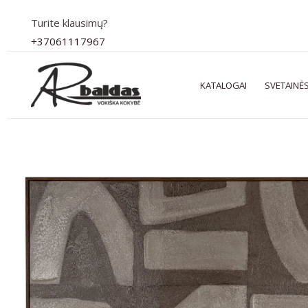
Pereiti
Turite klausimų?
prie
+37061117967
turinio
KATALOGAI
SVETAINĖS