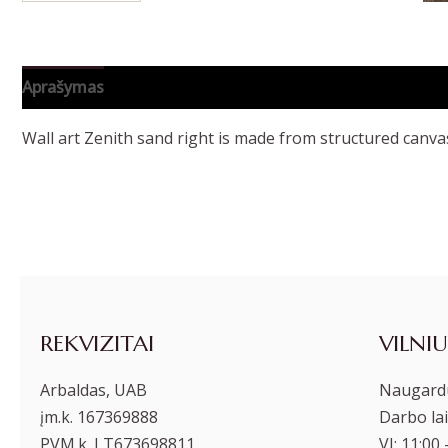
Aprašymas
Papildoma informacija
Wall art Zenith sand right is made from structured canvas 
REKVIZITAI
VILNIU
Arbaldas, UAB
Naugardu
įm.k. 167369888
Darbo lai
PVM.k. LT673698811
VI: 11:00 