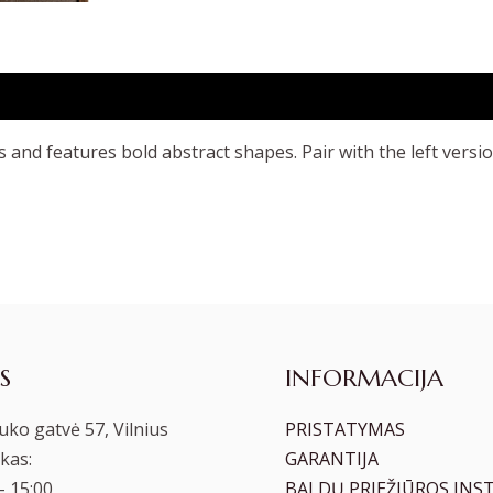
and features bold abstract shapes. Pair with the left version
S
INFORMACIJA
ko gatvė 57, Vilnius
PRISTATYMAS
kas:
GARANTIJA
– 15:00
BALDŲ PRIEŽIŪROS INS