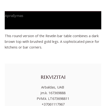
Aprašymas
Papildoma informacija
This round version of the Revelin bar table combines a dark
brown top with brushed gold legs. A sophisticated piece for
kitchens or bar corners.
REKVIZITAI
Arbaldas, UAB
įm.k. 167369888
PVM.k. LT673698811
+37061117967