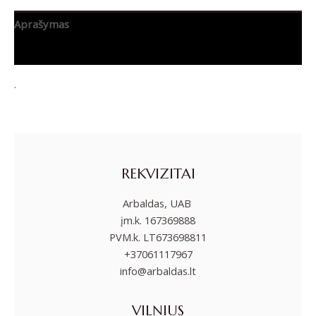
Aprašymas
Papildoma informacija
.
REKVIZITAI
Arbaldas, UAB
įm.k. 167369888
PVM.k. LT673698811
+37061117967
info@arbaldas.lt
VILNIUS