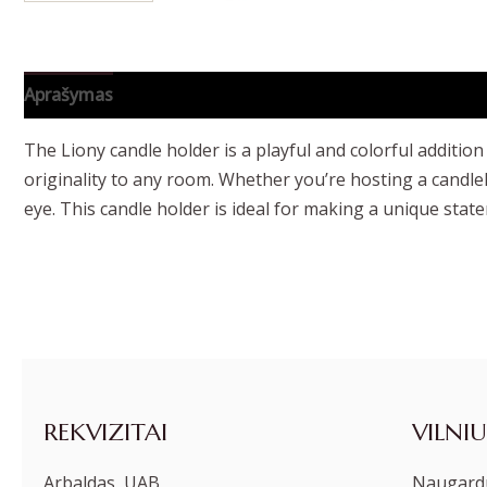
Aprašymas
Papildoma informacija
The Liony candle holder is a playful and colorful addition
originality to any room. Whether you’re hosting a candle
eye. This candle holder is ideal for making a unique state
REKVIZITAI
VILNIU
Arbaldas, UAB
Naugardu