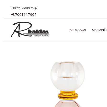
Pereiti
Turite klausimų?
prie
+37061117967
turinio
KATALOGAI
SVETAINĖS