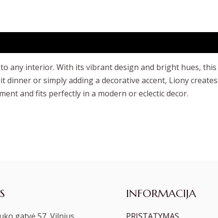
 to any interior. With its vibrant design and bright hues, th
lit dinner or simply adding a decorative accent, Liony creat
ment and fits perfectly in a modern or eclectic decor.
S
INFORMACIJA
ko gatvė 57, Vilnius
PRISTATYMAS