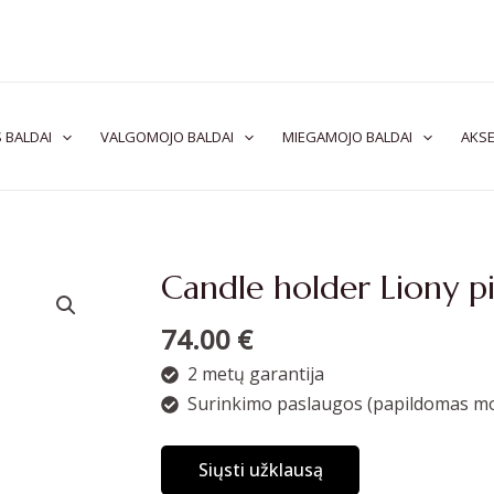
 BALDAI
VALGOMOJO BALDAI
MIEGAMOJO BALDAI
AKSE
Candle holder Liony p
74.00
€
2 metų garantija
Surinkimo paslaugos (papildomas mo
Siųsti užklausą