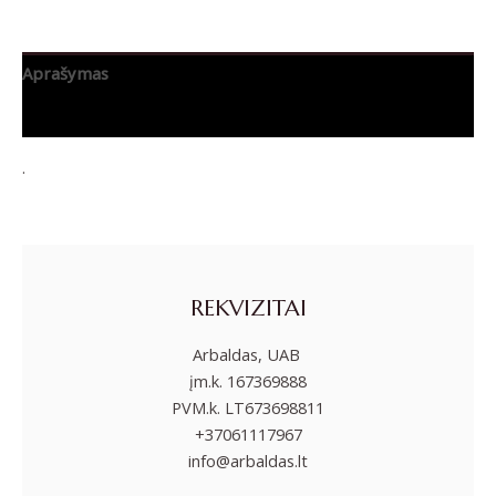
Aprašymas
Papildoma informacija
.
REKVIZITAI
Arbaldas, UAB
įm.k. 167369888
PVM.k. LT673698811
+37061117967
info@arbaldas.lt