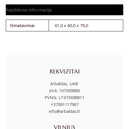
Papildoma informacija
Išmatavimai
61,0 x 60,0 x 79,0
REKVIZITAI
Arbaldas, UAB
įm.k. 167369888
PVM.k. LT673698811
+37061117967
info@arbaldas.lt
VILNIUS