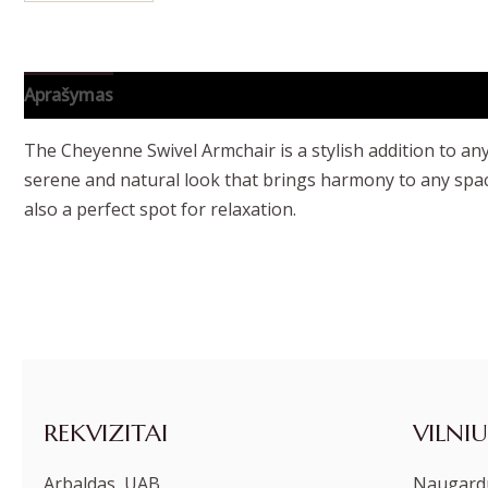
Aprašymas
Papildoma informacija
The Cheyenne Swivel Armchair is a stylish addition to any
serene and natural look that brings harmony to any spac
also a perfect spot for relaxation.
REKVIZITAI
VILNIU
Arbaldas, UAB
Naugardu