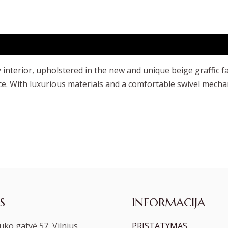
 interior, upholstered in the new and unique beige graffic f
e. With luxurious materials and a comfortable swivel mecha
S
INFORMACIJA
ko gatvė 57, Vilnius
PRISTATYMAS