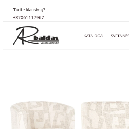
Pereiti
Turite klausimų?
prie
+37061117967
turinio
KATALOGAI
SVETAINĖS