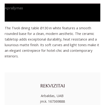
Aprašymas
Papildoma informacija
The Tivoli dining table Ø130 in white features a smooth
rounded base for a clean, modern aesthetic. The ceramic
tabletop adds exceptional durability, heat resistance and a
luxurious matte finish. Its soft curves and light tones make it
an elegant centrepiece for hotel-chic and contemporary
interiors.
REKVIZITAI
Arbaldas, UAB
įm.k. 167369888