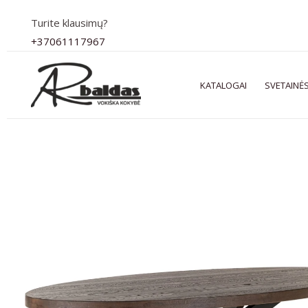
Pereiti
Turite klausimų?
prie
+37061117967
turinio
KATALOGAI
SVETAINĖS