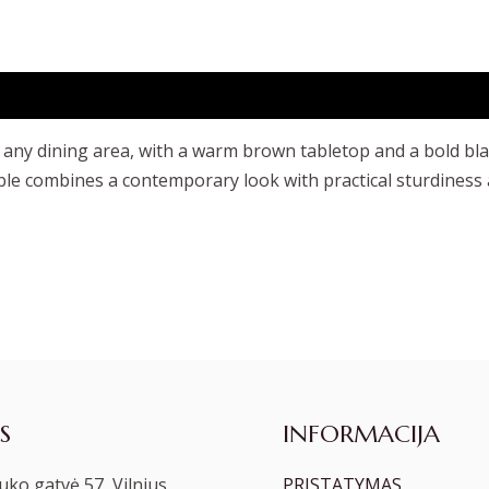
n any dining area, with a warm brown tabletop and a bold bl
ble combines a contemporary look with practical sturdiness a
S
INFORMACIJA
ko gatvė 57, Vilnius
PRISTATYMAS