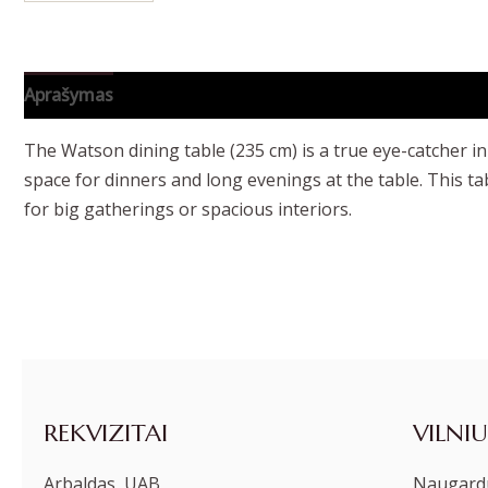
Aprašymas
Papildoma informacija
The Watson dining table (235 cm) is a true eye-catcher i
space for dinners and long evenings at the table. This ta
for big gatherings or spacious interiors.
REKVIZITAI
VILNIU
Arbaldas, UAB
Naugardu