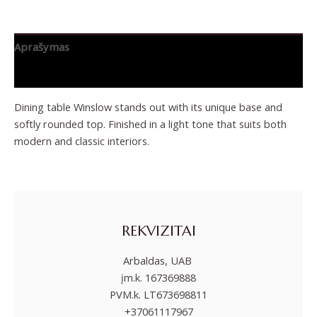
Aprašymas
Papildoma informacija
Dining table Winslow stands out with its unique base and
softly rounded top. Finished in a light tone that suits both
modern and classic interiors.
REKVIZITAI
Arbaldas, UAB
įm.k. 167369888
PVM.k. LT673698811
+37061117967