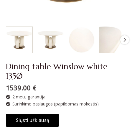
Dining table Winslow white
135Ø
1539.00
€
2 metų garantija
Surinkimo paslaugos (papildomas mokestis)
Siųsti užklausą