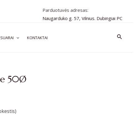
Parduotuvės adresas:
Naugarduko g. 57, Vilnius. Dubingiai PC
Paiešk
SUARAI
KONTAKTAI
te 50Ø
kestis)