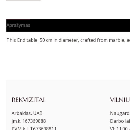
Aprašymas
Papildoma informacija
This End table, 50 cm in diameter, crafted from marble, a
REKVIZITAI
VILNIU
Arbaldas, UAB
Naugardu
įm.k. 167369888
Darbo lai
PVM.k. LT673698811
VI: 11:00 