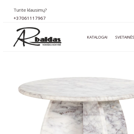
Pereiti
Turite klausimų?
prie
+37061117967
turinio
KATALOGAI
SVETAINĖS