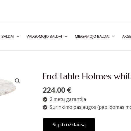
 BALDAI
VALGOMOJO BALDAI
MIEGAMOJO BALDAI
AKSE
End table Holmes whi
224.00
€
2 metų garantija
Surinkimo paslaugos (papildomas mo
Siųsti užklausą