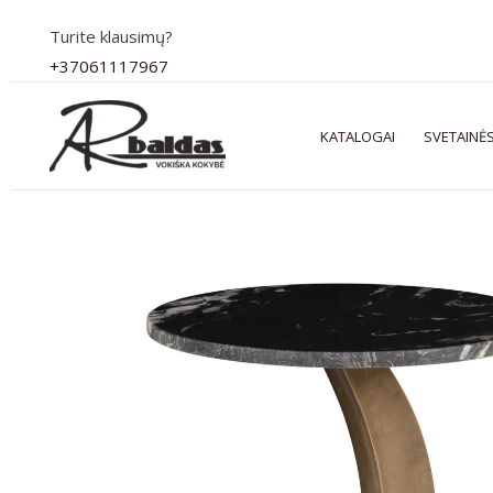
Pereiti
Turite klausimų?
prie
+37061117967
turinio
KATALOGAI
SVETAINĖS