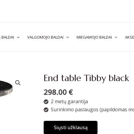
 BALDAI
VALGOMOJO BALDAI
MIEGAMOJO BALDAI
AKSE
End table Tibby black
298.00
€
2 metų garantija
Surinkimo paslaugos (papildomas mo
Siųsti užklausą