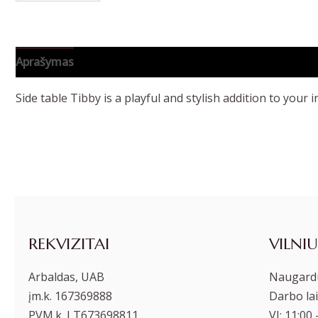
Aprašymas
Papildoma informacija
Side table Tibby is a playful and stylish addition to your 
REKVIZITAI
VILNIU
Arbaldas, UAB
Naugardu
įm.k. 167369888
Darbo lai
PVM.k. LT673698811
VI: 11:00 