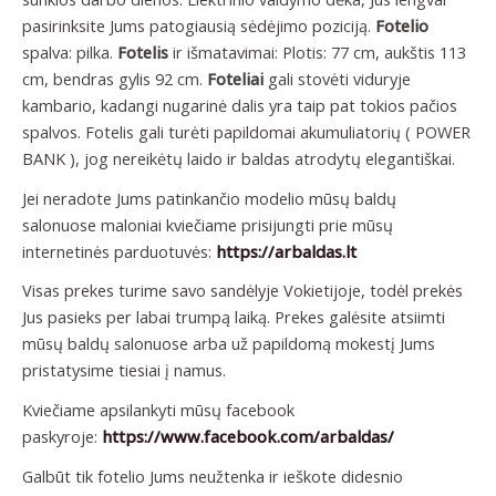
pasirinksite Jums patogiausią sėdėjimo poziciją.
Fotelio
spalva: pilka.
Fotelis
ir išmatavimai: Plotis: 77 cm, aukštis 113
cm, bendras gylis 92 cm.
Foteliai
gali stovėti viduryje
kambario, kadangi nugarinė dalis yra taip pat tokios pačios
spalvos. Fotelis gali turėti papildomai akumuliatorių ( POWER
BANK ), jog nereikėtų laido ir baldas atrodytų elegantiškai.
Jei neradote Jums patinkančio modelio mūsų baldų
salonuose maloniai kviečiame prisijungti prie mūsų
internetinės parduotuvės:
https://arbaldas.lt
Visas prekes turime savo sandėlyje Vokietijoje, todėl prekės
Jus pasieks per labai trumpą laiką. Prekes galėsite atsiimti
mūsų baldų salonuose arba už papildomą mokestį Jums
pristatysime tiesiai į namus.
Kviečiame apsilankyti mūsų facebook
paskyroje:
https://www.facebook.com/arbaldas/
Galbūt tik fotelio Jums neužtenka ir ieškote didesnio