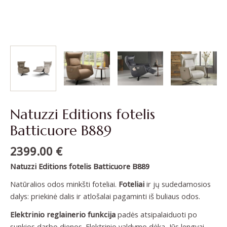
Natuzzi Editions fotelis
Batticuore B889
2399.00
€
Natuzzi Editions fotelis Batticuore B889
Natūralios odos minkšti foteliai.
Foteliai
ir jų sudedamosios
dalys: priekinė dalis ir atlošalai pagaminti iš buliaus odos.
Elektrinio reglainerio funkcija
padės atsipalaiduoti po
sunkios darbo dienos. Elektrinio valdymo dėka, Jūs lengvai