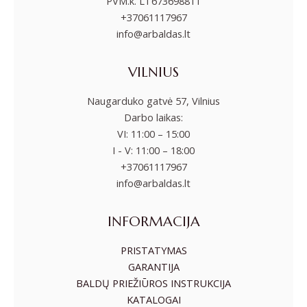
PVM.k. LT673698811
+37061117967
info@arbaldas.lt
VILNIUS
Naugarduko gatvė 57, Vilnius
Darbo laikas:
VI: 11:00 – 15:00
I - V: 11:00 – 18:00
+37061117967
info@arbaldas.lt
INFORMACIJA
PRISTATYMAS
GARANTIJA
BALDŲ PRIEŽIŪROS INSTRUKCIJA
KATALOGAI