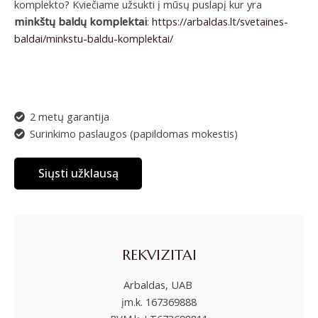
komplekto? Kviečiame užsukti į mūsų puslapį kur yra
minkštų baldų komplektai
:
https://arbaldas.lt/svetaines-
baldai/minkstu-baldu-komplektai/
2 metų garantija
Surinkimo paslaugos (papildomas mokestis)
Siųsti užklausą
REKVIZITAI
Arbaldas, UAB
įm.k. 167369888