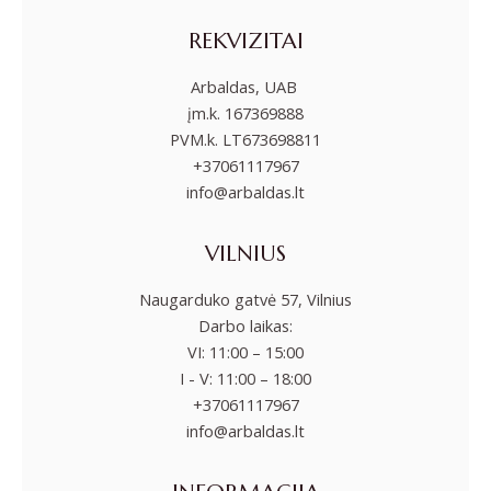
REKVIZITAI
Arbaldas, UAB
įm.k. 167369888
PVM.k. LT673698811
+37061117967
info@arbaldas.lt
VILNIUS
Naugarduko gatvė 57, Vilnius
Darbo laikas:
VI: 11:00 – 15:00
I - V: 11:00 – 18:00
+37061117967
info@arbaldas.lt