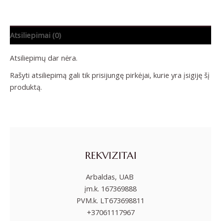
Atsiliepimai (0)
Atsiliepimų dar nėra.
Rašyti atsiliepimą gali tik prisijungę pirkėjai, kurie yra įsigiję šį
produktą.
REKVIZITAI
Arbaldas, UAB
įm.k. 167369888
PVM.k. LT673698811
+37061117967