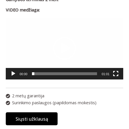
VIDEO medžiaga:
Video
grotuvas
00:00
01:01
2 metų garantija
Surinkimo paslaugos (papildomas mokestis)
Siųsti užklausą