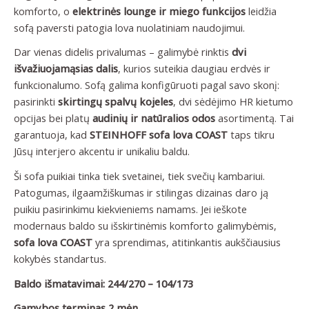
komforto, o
elektrinės lounge ir miego funkcijos
leidžia
sofą paversti patogia lova nuolatiniam naudojimui.
Dar vienas didelis privalumas – galimybė rinktis
dvi
išvažiuojamąsias dalis
, kurios suteikia daugiau erdvės ir
funkcionalumo. Sofą galima konfigūruoti pagal savo skonį:
pasirinkti
skirtingų spalvų kojeles
, dvi sėdėjimo HR kietumo
opcijas bei platų
audinių ir natūralios odos
asortimentą. Tai
garantuoja, kad
STEINHOFF sofa lova COAST
taps tikru
Jūsų interjero akcentu ir unikaliu baldu.
Ši sofa puikiai tinka tiek svetainei, tiek svečių kambariui.
Patogumas, ilgaamžiškumas ir stilingas dizainas daro ją
puikiu pasirinkimu kiekvieniems namams. Jei ieškote
modernaus baldo su išskirtinėmis komforto galimybėmis,
sofa lova COAST
yra sprendimas, atitinkantis aukščiausius
kokybės standartus.
Baldo išmatavimai: 244/270 – 104/173
Gamybos terminas 2 mėn.