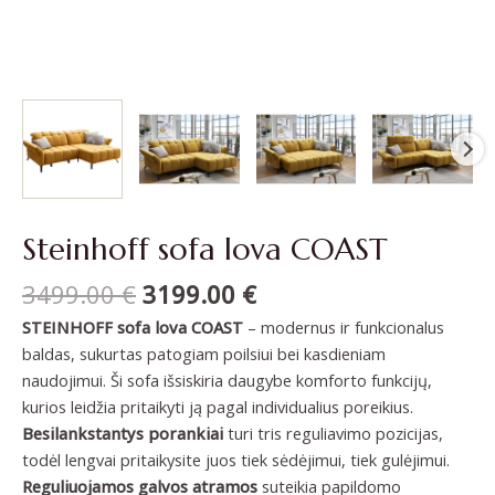
Steinhoff sofa lova COAST
3499.00
€
3199.00
€
STEINHOFF sofa lova COAST
– modernus ir funkcionalus
baldas, sukurtas patogiam poilsiui bei kasdieniam
naudojimui. Ši sofa išsiskiria daugybe komforto funkcijų,
kurios leidžia pritaikyti ją pagal individualius poreikius.
Besilankstantys porankiai
turi tris reguliavimo pozicijas,
todėl lengvai pritaikysite juos tiek sėdėjimui, tiek gulėjimui.
Reguliuojamos galvos atramos
suteikia papildomo