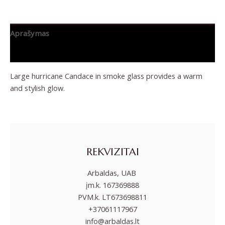
Aprašymas
Papildoma informacija
Large hurricane Candace in smoke glass provides a warm
and stylish glow.
REKVIZITAI
Arbaldas, UAB
įm.k. 167369888
PVM.k. LT673698811
+37061117967
info@arbaldas.lt