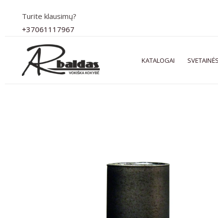
Pereiti
Turite klausimų?
prie
+37061117967
turinio
KATALOGAI
SVETAINĖS