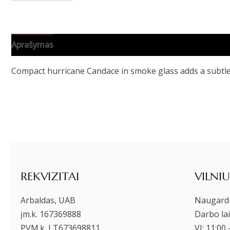
Aprašymas
Papildoma informacija
Compact hurricane Candace in smoke glass adds a subtle
REKVIZITAI
VILNIU
Arbaldas, UAB
Naugardu
įm.k. 167369888
Darbo lai
PVM.k. LT673698811
VI: 11:00 