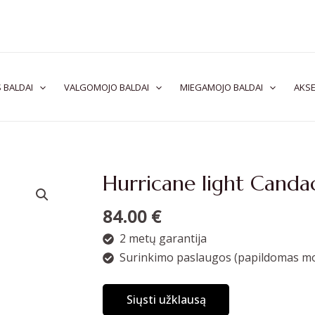
 BALDAI
VALGOMOJO BALDAI
MIEGAMOJO BALDAI
AKSE
Hurricane light Canda
84.00
€
2 metų garantija
Surinkimo paslaugos (papildomas mo
Siųsti užklausą