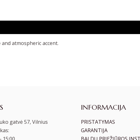
 and atmospheric accent.
S
INFORMACIJA
ko gatvė 57, Vilnius
PRISTATYMAS
kas:
GARANTIJA
– 15:00
BALDŲ PRIEŽIŪROS INS