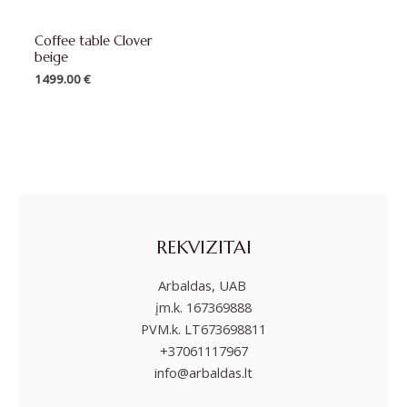
Coffee table Clover
beige
1499.00
€
REKVIZITAI
Arbaldas, UAB
įm.k. 167369888
PVM.k. LT673698811
+37061117967
info@arbaldas.lt