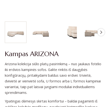
Kampas ARIZONA
Arizona kolekcija siūlo platų pasirinkimą – nuo jaukaus fotelio
iki erdvios kampinės sofos. Galite rinktis iš daugybės
konfigūracijų, pritaikydami baldus savo erdvei: trivietė,
dvivietė ar vienvietė sofa, U formos arba L formos kampiniai
variantai, taip pat laisvai jungiami moduliai individualiems
sprendimams.
Ypatingas dėmesys skirtas komfortui – baldai pagaminti iš
aukštos kokybės medžiagų, naudojant kietmedžio karkasą,