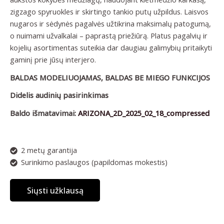
zigzago spyruokles ir skirtingo tankio putų užpildus. Laisvos
nugaros ir sėdynės pagalvės užtikrina maksimalų patogumą,
o nuimami užvalkalai – paprastą priežiūrą. Platus pagalvių ir
kojelių asortimentas suteikia dar daugiau galimybių pritaikyti
gaminį prie jūsų interjero.
BALDAS MODELIUOJAMAS, BALDAS BE MIEGO FUNKCIJOS
Didelis audinių pasirinkimas
Baldo išmatavimai:
ARIZONA_2D_2025_02_18_compressed
2 metų garantija
Surinkimo paslaugos (papildomas mokestis)
Siųsti užklausą