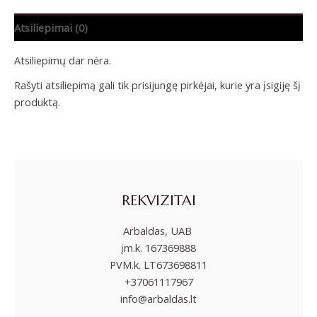
Atsiliepimai (0)
Atsiliepimų dar nėra.
Rašyti atsiliepimą gali tik prisijungę pirkėjai, kurie yra įsigiję šį
produktą.
REKVIZITAI
Arbaldas, UAB
įm.k. 167369888
PVM.k. LT673698811
+37061117967
info@arbaldas.lt