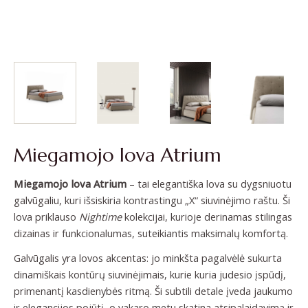
Miegamojo lova Atrium
Miegamojo lova Atrium
– tai elegantiška lova su dygsniuotu
galvūgaliu, kuri išsiskiria kontrastingu „X“ siuvinėjimo raštu. Ši
lova priklauso
Nightime
kolekcijai, kurioje derinamas stilingas
dizainas ir funkcionalumas, suteikiantis maksimalų komfortą.
Galvūgalis yra lovos akcentas: jo minkšta pagalvėlė sukurta
dinamiškais kontūrų siuvinėjimais, kurie kuria judesio įspūdį,
primenantį kasdienybės ritmą. Ši subtili detale įveda jaukumo
ir elegancijos pojūtį, o vakaro metu skatina atsipalaidavimą ir