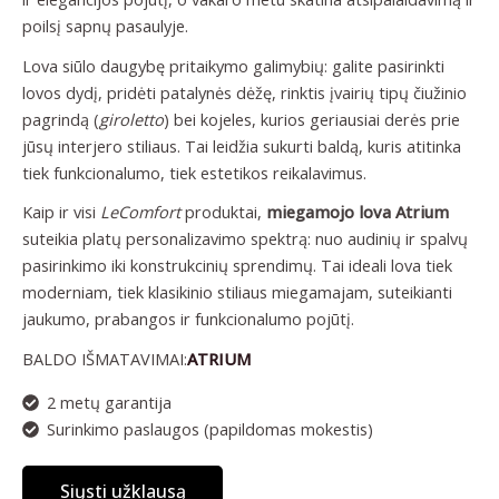
poilsį sapnų pasaulyje.
Lova siūlo daugybę pritaikymo galimybių: galite pasirinkti
lovos dydį, pridėti patalynės dėžę, rinktis įvairių tipų čiužinio
pagrindą (
giroletto
) bei kojeles, kurios geriausiai derės prie
jūsų interjero stiliaus. Tai leidžia sukurti baldą, kuris atitinka
tiek funkcionalumo, tiek estetikos reikalavimus.
Kaip ir visi
LeComfort
produktai,
miegamojo lova Atrium
suteikia platų personalizavimo spektrą: nuo audinių ir spalvų
pasirinkimo iki konstrukcinių sprendimų. Tai ideali lova tiek
moderniam, tiek klasikinio stiliaus miegamajam, suteikianti
jaukumo, prabangos ir funkcionalumo pojūtį.
BALDO IŠMATAVIMAI:
ATRIUM
2 metų garantija
Surinkimo paslaugos (papildomas mokestis)
Siųsti užklausą