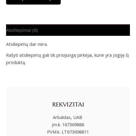
Atsiliepimai (0)
Atsiliepimų dar nėra.
Rašyti atsiliepimą gali tik prisijungę pirkėjai, kurie yra įsigiję šį
produktą.
REKVIZITAI
Arbaldas, UAB
įm.k. 167369888
PVM.k. LT673698811