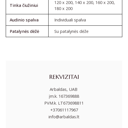
120 x 200, 140 x 200, 160 x 200,
Tinka čiužiniui
180 x 200
Audinio spalva
Individuali spalva
Patalynės dėžė
Su patalynės dėže
REKVIZITAI
Arbaldas, UAB
įm.k. 167369888
PVM.k. LT673698811
+37061117967
info@arbaldas.lt