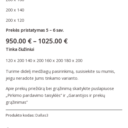
200 x 140
200 x 120
Prekės pristatymas 5 – 6 sav.
950.00
€
–
1025.00
€
Tinka čiužiniui
120 x 200
140 x 200
160 x 200
180 x 200
Turime didelį medžiagų pasirinkimą, susisiekite su mumis,
jeigu neradote Jums tinkamo varianto.
Apie prekių priežiūrą bei grąžinimą skaitykite puslapiuose
„Pirkimo pardavimo taisyklės” ir „Garantijos ir prekių
grąžinimas”
Produkto kodas:
Dallas3