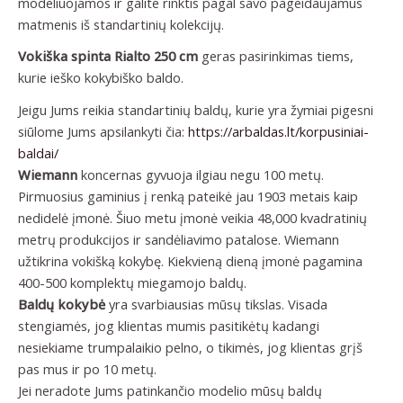
modeliuojamos ir galite rinktis pagal savo pageidaujamus
matmenis iš standartinių kolekcijų.
Vokiška spinta Rialto 250 cm
geras pasirinkimas tiems,
kurie ieško kokybiško baldo.
Jeigu Jums reikia standartinių baldų, kurie yra žymiai pigesni
siūlome Jums apsilankyti čia:
https://arbaldas.lt/korpusiniai-
baldai/
Wiemann
koncernas gyvuoja ilgiau negu 100 metų.
Pirmuosius gaminius į renką pateikė jau 1903 metais kaip
nedidelė įmonė. Šiuo metu įmonė veikia 48,000 kvadratinių
metrų produkcijos ir sandėliavimo patalose. Wiemann
užtikrina vokišką kokybę. Kiekvieną dieną įmonė pagamina
400-500 komplektų miegamojo baldų.
Baldų kokybė
yra svarbiausias mūsų tikslas. Visada
stengiamės, jog klientas mumis pasitikėtų kadangi
nesiekiame trumpalaikio pelno, o tikimės, jog klientas grįš
pas mus ir po 10 metų.
Jei neradote Jums patinkančio modelio mūsų baldų