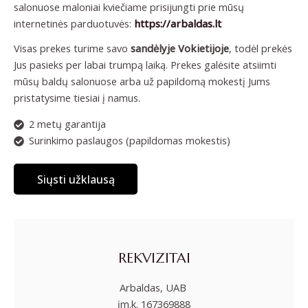
salonuose maloniai kviečiame prisijungti prie mūsų
internetinės parduotuvės:
https://arbaldas.lt
Visas prekes turime savo
sandėlyje Vokietijoje
, todėl prekės
Jus pasieks per labai trumpą laiką. Prekes galėsite atsiimti
mūsų baldų salonuose arba už papildomą mokestį Jums
pristatysime tiesiai į namus.
2 metų garantija
Surinkimo paslaugos (papildomas mokestis)
Siųsti užklausą
REKVIZITAI
Arbaldas, UAB
įm.k. 167369888